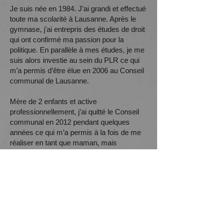
Je suis née en 1984. J’ai grandi et effectué
toute ma scolarité à Lausanne. Après le
gymnase, j’ai entrepris des études de droit
qui ont confirmé ma passion pour la
politique. En parallèle à mes études, je me
suis alors investie au sein du PLR ce qui
m’a permis d’être élue en 2006 au Conseil
communal de Lausanne.
Mère de 2 enfants et active
professionnellement, j’ai quitté le Conseil
communal en 2012 pendant quelques
années ce qui m’a permis à la fois de me
réaliser en tant que maman, mais
également de décrocher mon brevet
d’avocate en 2018.
Désormais installée professionnellement,
j’ai pu reprendre une activité politique qui
m’avait passablement manqué.